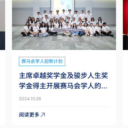
赛马会学人迎新计划
主席卓越奖学金及骏步人生奖
学金得主开展赛马会学人的成
长之旅
2024-10-28
阅读更多