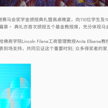
港赛马会奖学金颁授典礼暨高桌晚宴，向
110
位学生及
1
篇章。
典礼亦首次颁授五个基金教授席，充分体现马
哈佛商学院
Lincoln Filene
工商管理教授
Anita Elberse
教
表到场支持，共同见证这个重要时刻
;
众多得奖者的家