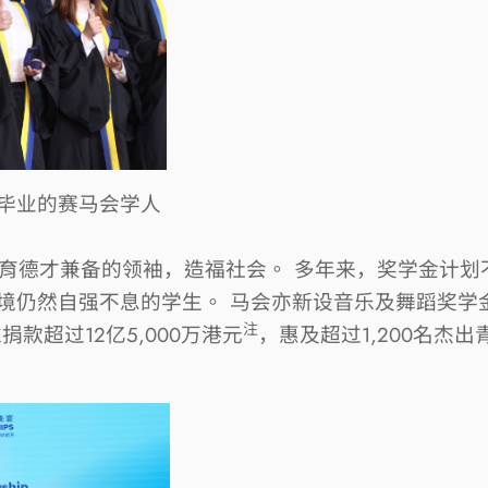
毕业的赛马会学人
育德才兼备的领袖，造福社会。
多年来，奖学金计划
境仍然自强不息的学生。
马会亦新设音乐及舞蹈奖学
注
准捐款超过
12
亿
5,000
万港元
，惠及超过
1,200
名杰出