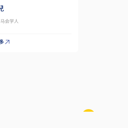
兒
 赛马会学人
多