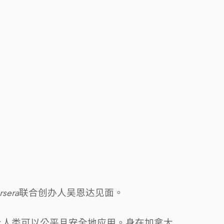
rsera
联合创办人吴恩达见面。
让人类可以公平且安全地应用。身在加拿大